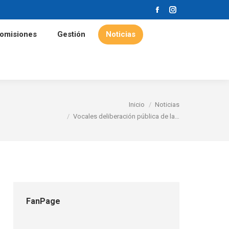
Facebook
Instagram
Comisiones
Gestión
Noticias
omisiones
Gestión
Noticias
Estás aquí:
Inicio
Noticias
Vocales deliberación pública de la…
FanPage