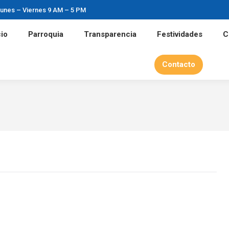
unes – Viernes 9 AM – 5 PM
nicio
Parroquia
Transparencia
Festividades
cio
Parroquia
Transparencia
Festividades
C
Contacto
Contacto