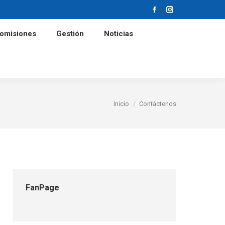
Facebook
Instagram
Comisiones
Gestión
Noticias
omisiones
Gestión
Noticias
Estás aquí:
Inicio
Contáctenos
FanPage