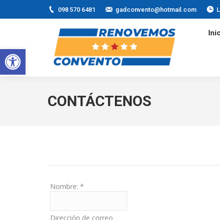
098 570 6481
gadconvento@hotmail.com
L
I
Ini
Abrir barra de herramientas
CONTÁCTENOS
Nombre:
*
Dirección de correo