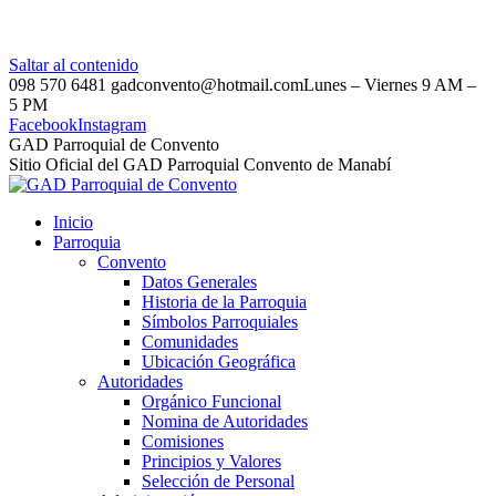
Saltar al contenido
098 570 6481
gadconvento@hotmail.com
Lunes – Viernes 9 AM –
5 PM
Facebook
Instagram
GAD Parroquial de Convento
Sitio Oficial del GAD Parroquial Convento de Manabí
Inicio
Parroquia
Convento
Datos Generales
Historia de la Parroquia
Símbolos Parroquiales
Comunidades
Ubicación Geográfica
Autoridades
Orgánico Funcional
Nomina de Autoridades
Comisiones
Principios y Valores
Selección de Personal