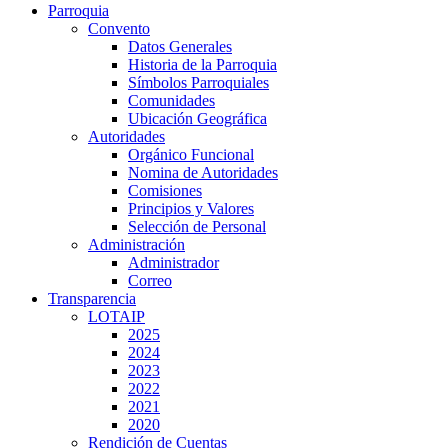
Parroquia
Convento
Datos Generales
Historia de la Parroquia
Símbolos Parroquiales
Comunidades
Ubicación Geográfica
Autoridades
Orgánico Funcional
Nomina de Autoridades
Comisiones
Principios y Valores
Selección de Personal
Administración
Administrador
Correo
Transparencia
LOTAIP
2025
2024
2023
2022
2021
2020
Rendición de Cuentas