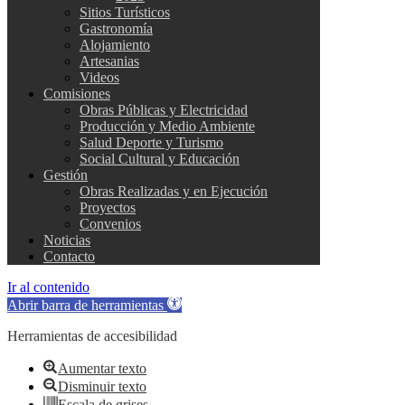
Sitios Turísticos
Gastronomía
Alojamiento
Artesanias
Videos
Comisiones
Obras Públicas y Electricidad
Producción y Medio Ambiente
Salud Deporte y Turismo
Social Cultural y Educación
Gestión
Obras Realizadas y en Ejecución
Proyectos
Convenios
Noticias
Contacto
Ir al contenido
Abrir barra de herramientas
Herramientas de accesibilidad
Aumentar texto
Disminuir texto
Escala de grises