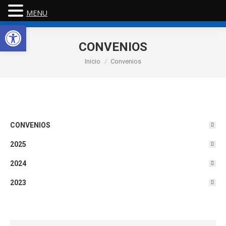
MENU
Abrir barra de herramientas
CONVENIOS
Estás aquí:
Inicio
Convenios
CONVENIOS
2025
2024
2023