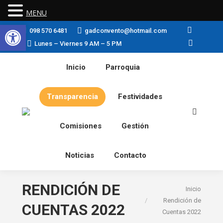
MENU
Abrir barra de herramientas
098 570 6481
gadconvento@hotmail.com
Facebook
Lunes – Viernes 9 AM – 5 PM
Instagram
Inicio
Parroquia
Transparencia
Festividades
Buscar:
Comisiones
Gestión
Noticias
Contacto
RENDICIÓN DE
Estás aquí:
Inicio
Rendición de
CUENTAS 2022
Cuentas 2022