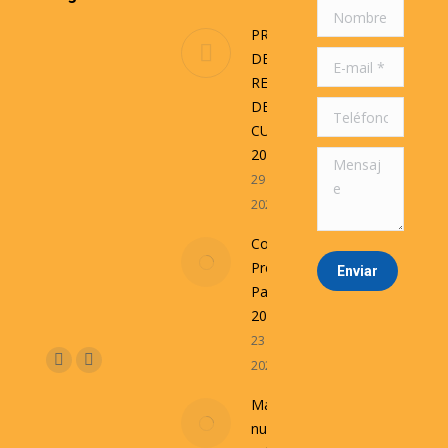
Nombre *
PROCESO
DE
E-mail *
RENDICION
DE
Teléfono
CUENTAS
2025
Mensaje
29 junio,
2026
Convocatoria
Presupuesto
Enviar
Participativo
2026
23 septiembre,
Encuéntranos en:
2025
Facebook
Instagram
Mantener
nuestras