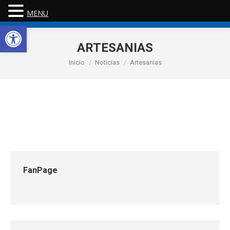
MENU
Abrir barra de herramientas
ARTESANIAS
Estás aquí:
Inicio
Noticias
Artesanias
FanPage