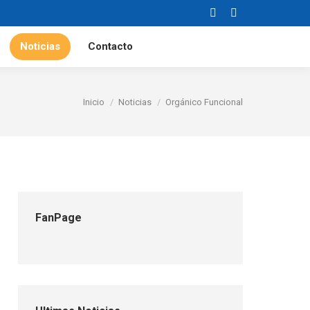
Facebook
Instagram
Noticias
Contacto
Estás aquí:
Inicio
Noticias
Orgánico Funcional
FanPage