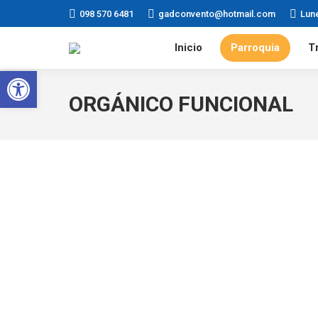
098 570 6481
gadconvento@hotmail.com
Lun
Inicio
Parroquia
T
Abrir barra de herramientas
ORGÁNICO FUNCIONAL