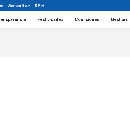
es – Viernes 9 AM – 5 PM
ransparencia
Festividades
Comisiones
Gestión